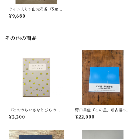
サイン入り✨山元彩香『Sand,
Water and Dust』オリジナル
¥9,680
ポスター A2サイズ 数量限
定サイン入り
その他の商品
『とおのちいさなとびらのむ
野口里佳『この星』新古書✨帯
こう』中村まふね
付き
¥2,200
¥22,000