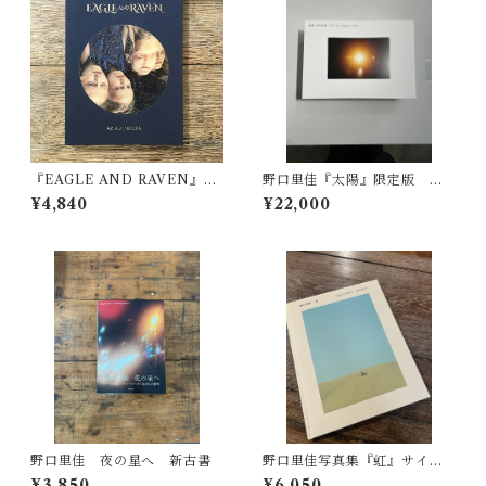
『EAGLE AND RAVEN』稲
野口里佳『太陽』限定版 新
岡亜里子
古書 エディション14/1000 1
¥4,840
¥22,000
5/1000
野口里佳 夜の星へ 新古書
野口里佳写真集『虹』サイン
入り
¥3,850
¥6,050