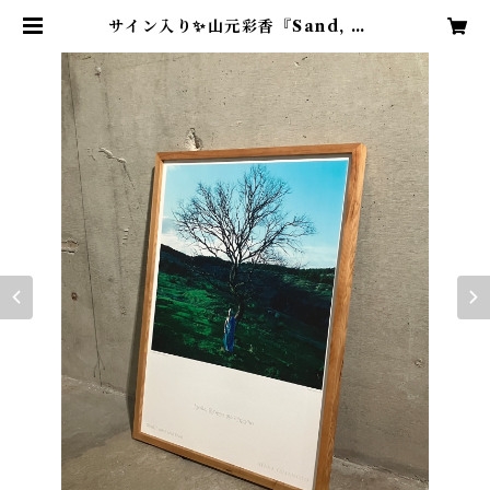
サイン入り✨山元彩香『Sand, Wa
ter and Dust』オリジナルポスタ
ー A2サイズ 数量限定サイン入り
| LIBRIS KOBACO