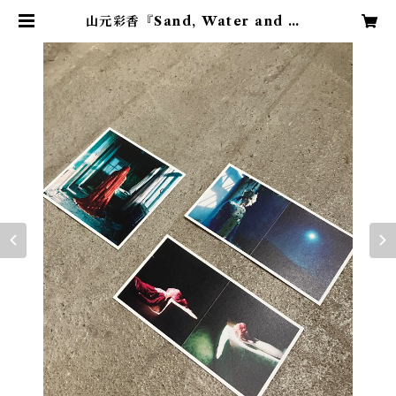
山元彩香『Sand, Water and Du
st』オリジナルアートカード 3枚
セット（スクエア・長方形赤と青）
| LIBRIS KOBACO