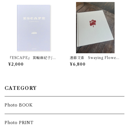
『ESCAPE』 箕輪麻紀子/MA
遠藤文香 Swaying Flowers
KIKO MINOWA
サイン入り
¥2,000
¥6,800
CATEGORY
Photo BOOK
Photo PRINT