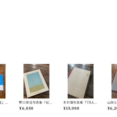
星』新
野口里佳写真集『虹』
木村肇写真集『TRAC
山西
サイン入り
K』プリント付き（イ
王国
¥6,050
¥15,000
¥6,2
ンクジェット）
トカ
おま