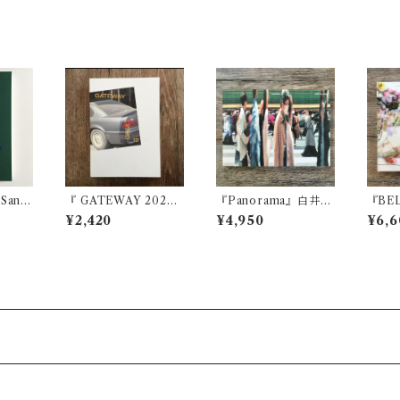
 Sand
『 GATEWAY 20201
『Panorama』白井晴
『BE
is Mik
2 』
幸
¥2,420
¥4,950
¥6,6