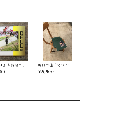
LL』古賀絵里子
野口里佳『父のアルバ
ム』とくさ
00
¥5,500