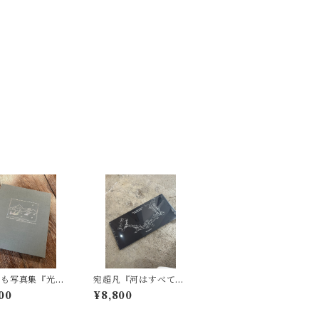
もも写真集『光の
宛超凡『河はすべて知
』サイン本&ポス
っている一黄浦江』サ
00
¥8,800
ードと展示DMの
イン入り
け付き