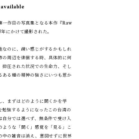
 available
第一作目の写真集となる本作『Raw
2017年にかけて撮影された。
地なのに、疎い感じがするかもしれ
市の周辺を徘徊する時、具体的に何
、抑圧された状況での生命力、そし
るある種の精神の強さにいつも惹か
し、まずはどのように聞くかを学
を勉強するようになったこの台湾の
は自分では選べず、無条件で受け入
のような「聞く」感覚を「見る」こ
の中の雑音は消え、意図せずに世界