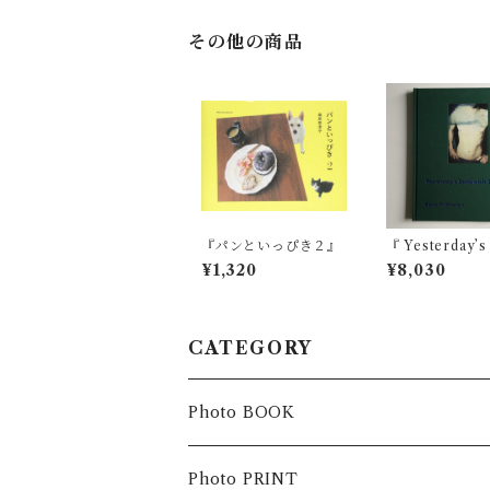
その他の商品
『パンといっぴき２』
『 Yesterday’s
wich II 』 Bor
¥1,320
¥8,030
hailov
CATEGORY
Photo BOOK
Photo PRINT