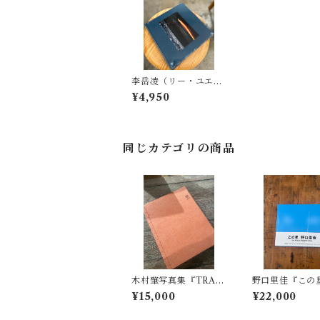
李岳凌（リー・ユエリ
ン）『Raw Soul』
¥4,950
同じカテゴリの商品
木村肇写真集『TRAC
野口里佳『この
K』プリント付き（イ
古書✨帯付き
¥15,000
¥22,000
ンクジェット）