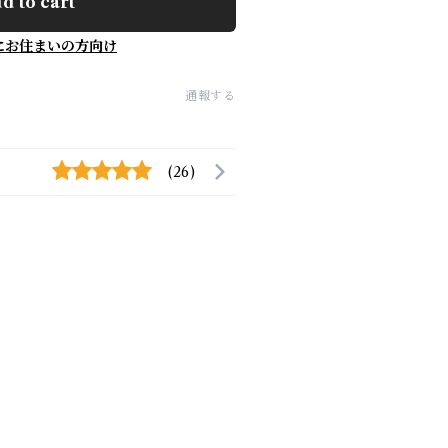
d to cart
にお住まいの方向け
通報する
(26)