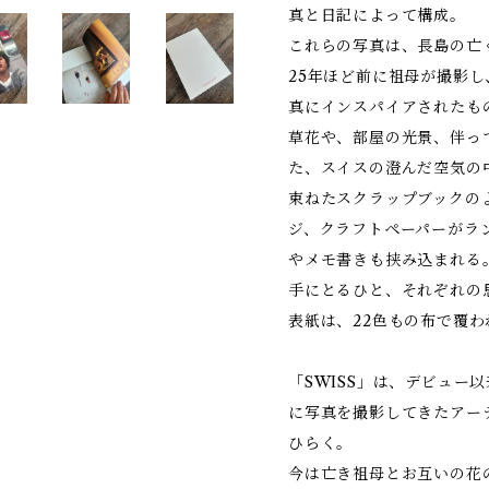
真と日記によって構成。
これらの写真は、長島の亡
25年ほど前に祖母が撮影
真にインスパイアされたもので
草花や、部屋の光景、伴っ
た、スイスの澄んだ空気の
束ねたスクラップブックの
ジ、クラフトペーパーがラ
やメモ書きも挟み込まれる
手にとるひと、それぞれの
表紙は、22色もの布で覆わ
「SWISS」は、デビュー
に写真を撮影してきたアー
ひらく。
今は亡き祖母とお互いの花