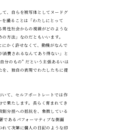
して、自らを被写体としてヌードグ
ーを撮ることは「わたしにとって
る男性社会からの視線がどのような
めの方法」なのだともいいます。
とにかく許せなくて、動機がなんで
が消費されるなんてあり得ない」と
自分のもの” だという主張あるいは
たを、独自の表現でわたしたちに提
おいて、セルフポートレートでは作
分で果たします。長らく育まれてき
役割分担への抵抗を、象徴している
顕著であるパフォーマティブな側面
つれて次第に個人の日記のような印