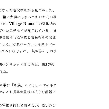
くなった祖父の家から見つかった、
し、箱に大切にしまっておいた花の写
、Village Nomadeの敷地内の
ていた息子などが写されている。 ま
中で生まれた写真と言葉をそのまま
ように、写真ページ、テキストペー
ンダムに綴じられ、 航空券のしおり
。
思いとリンクするように、第3版の
れた。
以来常に「家族」というテーマのもと
ティスト長島有里枝の核心を静謐に
の写真を通して向き合い、遠いひと