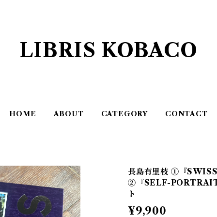
LIBRIS KOBACO
HOME
ABOUT
CATEGORY
CONTACT
長島有里枝 ①『SWIS
②『SELF-PORTR
ト
¥9,900