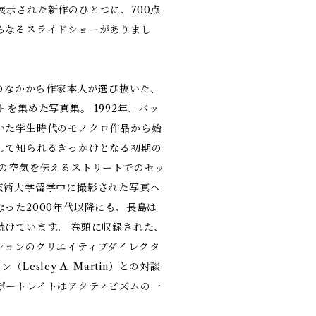
展示された新作のひとつに、700点
らなるスライドショーがありまし
』は、そのなかから作家本人が選び抜いた、
トを集めた写真集。 1992年、バッ
いた学生時代のモノクロ作品から始
して知られるきっかけとなる初期の
京の空気を伝えるストリートでのセッ
芸術大学留学中に撮影された写真へ
った2000年代以降にも、長島は
続けています。 巻頭に収録された、
ションのクリエイティブダイレクタ
esley A. Martin）との対談
ポートレイトはアクティビズムの一
。