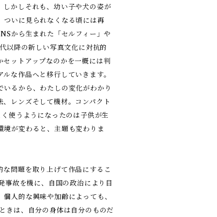
。しかしそれも、幼い子や犬の姿が
、ついに見られなくなる頃には再
SNSから生まれた「セルフィー」や
年代以降の新しい写真文化に対抗的
かセットアップなのかを一概には判
アルな作品へと移行していきます。
でいるから、わたしの変化がわかり
法、レンズそして機材。コンパクト
よく使うようになったのは子供が生
環境が変わると、主題も変わりま
的な問題を取り上げて作品にするこ
原発事故を機に、自国の政治により目
。個人的な興味や加齢によっても、
いときは、自分の身体は自分のものだ