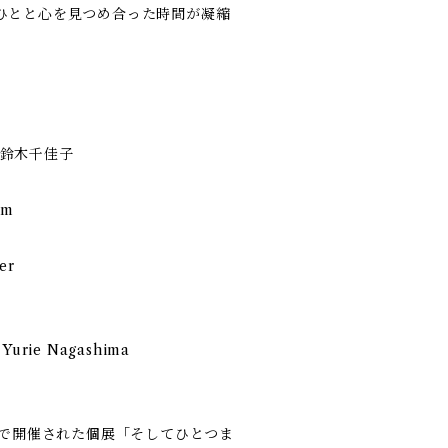
ひとと心を見つめ合った時間が凝縮
平＋鈴木千佳子
mm
er
Yurie Nagashima
館で開催された個展「そしてひとつま