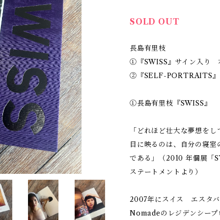
SOLD OUT
長島有里枝
①『SWISS』サイン入り 
②『SELF-PORTRAI
①長島有里枝『SWISS』
「どれほど壮大な夢想をし
目に映るのは、自分の寝室
である」（2010 年個展「
ステートメントより）
2007年にスイス エスタバ
Nomadeのレジデンシー