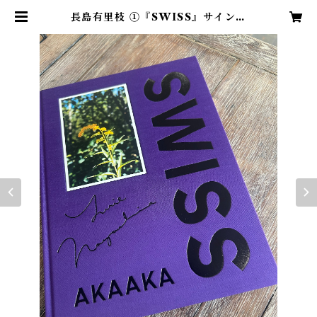
長島有里枝 ①『SWISS』サイン入
り 葡萄色 ②『SELF-PORTRA
ITS』（サイン無し）の2冊セット |
LIBRIS KOBACO