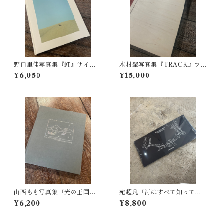
野口里佳写真集『虹』サイン
木村肇写真集『TRACK』プリ
入り
ント付き（インクジェット）
¥6,050
¥15,000
山西もも写真集『光の王国』
宛超凡『河はすべて知ってい
サイン本&ポストカードと展示
る一黄浦江』サイン入り
¥6,200
¥8,800
DMのおまけ付き