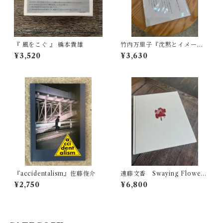
『 風をこぐ 』 橋本貴雄
竹内万里子『沈黙とイメージ -
写真をめぐるエッセイ-』
¥3,520
¥3,630
『accidentalism』佐藤俊介
遠藤文香 Swaying Flowers
サイン入り
¥2,750
¥6,800