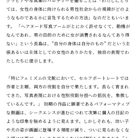
グラビアや写真集のパロディーを撮ることは「わたしにとっ
ては、女性の身体に向けられる男性社会からの視線がどのよ
うなものであるかに言及するための方法」なのだともいいま
す。 「ヘアヌード写真ブームがとにかく許せなくて、動機が
なんであれ、男の目的のために女が消費されるなんてあり得
ない」という長島は、”自分の身体は自分のもの” だという主
張あるいは主体としての女性のありかたを、独自の表現でわ
たしたちに提示します。
「特にフェミズムの文脈において、セルフポートレートでは
作者と主題、両方の役割を自分で果たします。長らく育まれ
てきた、写真表現における性別役割分担への抵抗を、象徴し
ているんです。」 初期の作品に顕著であるパフォーマティブ
な側面は、シークエンスが進むにつれて次第に個人の日記の
ような印象を強めるように見えます。しかしそれも、幼い子
や犬の姿が画面に登場する頻度が減り、ついに見られなくな