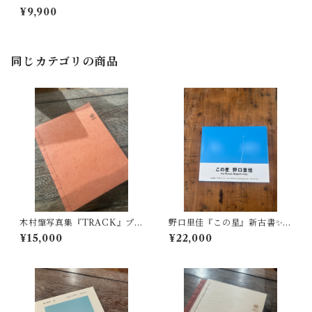
ン入り 葡萄色 ②『SELF-
¥9,900
PORTRAITS』（サイン無
し）の2冊セット
同じカテゴリの商品
木村肇写真集『TRACK』プリ
野口里佳『この星』新古書✨帯
ント付き（インクジェット）
付き
¥15,000
¥22,000