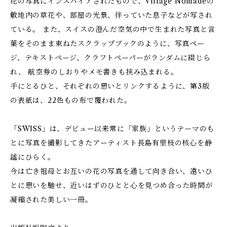
花の写真にインスパイアされたもので、Village Nomadeの
敷地内の草花や、部屋の光景、伴っていた息子などが写され
ている。 また、スイスの澄んだ空気の中で生まれた写真と言
葉をそのまま束ねたスクラップブックのように、写真ペー
ジ、テキストページ、クラフトペーパーがランダムに綴じら
れ、 航空券のしおりやメモ書きも挟み込まれる。
手にとるひと、それぞれの思いとリンクするように、第3版
の表紙は、22色もの布で覆われた。
「SWISS」は、デビュー以来常に「家族」というテーマのも
とに写真を撮影してきたアーティスト長島有里枝の核心を静
謐にひらく。
今は亡き祖母とお互いの花の写真を通して向き合い、遠いひ
とに思いを馳せ、近いはずのひとと心を見つめ合った時間が
凝縮された美しい一冊。