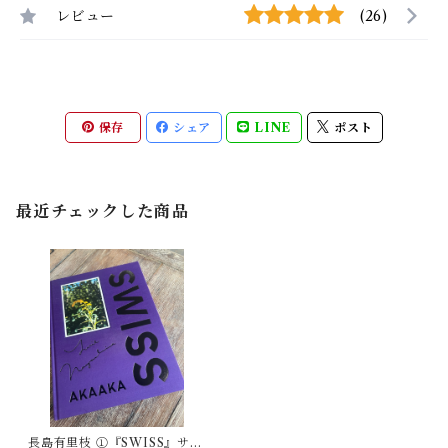
レビュー
(26)
保存
シェア
LINE
ポスト
最近チェックした商品
長島有里枝 ①『SWISS』サイ