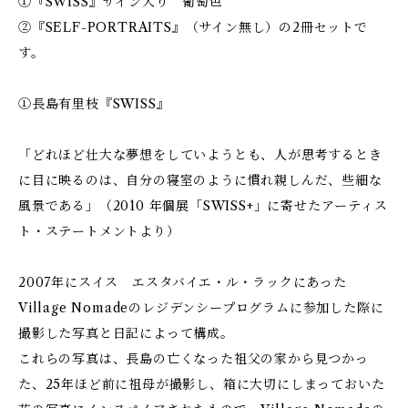
①『SWISS』サイン入り 葡萄色
②『SELF-PORTRAITS』（サイン無し）の2冊セットで
す。
①長島有里枝『SWISS』
「どれほど壮大な夢想をしていようとも、人が思考するとき
に目に映るのは、自分の寝室のように慣れ親しんだ、些細な
風景である」（2010 年個展「SWISS+」に寄せたアーティス
ト・ステートメントより）
2007年にスイス エスタバイエ・ル・ラックにあった
Village Nomadeのレジデンシープログラムに参加した際に
撮影した写真と日記によって構成。
これらの写真は、長島の亡くなった祖父の家から見つかっ
た、25年ほど前に祖母が撮影し、箱に大切にしまっておいた