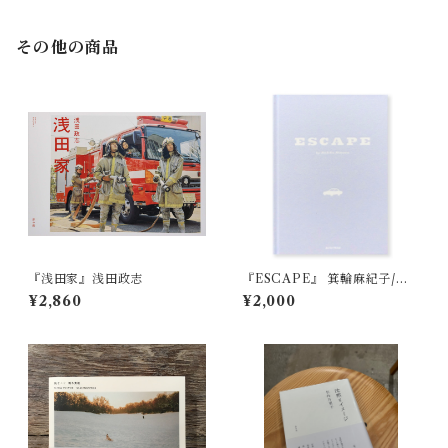
その他の商品
『浅田家』浅田政志
『ESCAPE』 箕輪麻紀子/MA
KIKO MINOWA
¥2,860
¥2,000