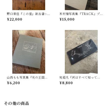
野口里佳『この星』新古書✨帯
木村肇写真集『TRACK』プリ
付き
ント付き（インクジェット）
¥22,000
¥15,000
山西もも写真集『光の王国』
宛超凡『河はすべて知ってい
サイン本&ポストカードと展示
る一黄浦江』サイン入り
¥6,200
¥8,800
DMのおまけ付き
その他の商品