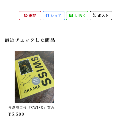
保存
シェア
LINE
ポスト
最近チェックした商品
長島有里枝『SWISS』菜の花
色
¥5,500