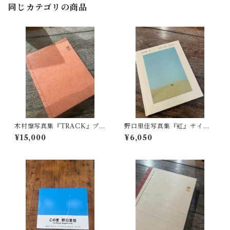
同じカテゴリの商品
木村肇写真集『TRACK』プリ
野口里佳写真集『虹』サイン
ント付き（インクジェット）
入り
¥15,000
¥6,050