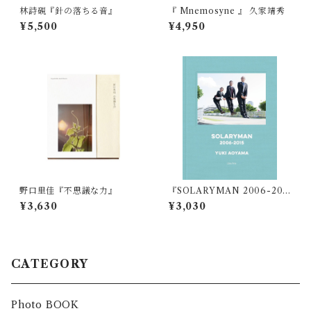
林詩硯『針の落ちる音』
『 Mnemosyne 』 久家靖秀
¥5,500
¥4,950
野口里佳『不思議な力』
『SOLARYMAN 2006-201
5』青山裕企
¥3,630
¥3,030
CATEGORY
Photo BOOK