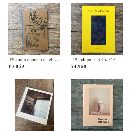
『Estudio elemental del Le
「Petalopolis ぺタロポリ
vante』リカルド・カセス
ス」新納 翔
¥3,850
¥4,950