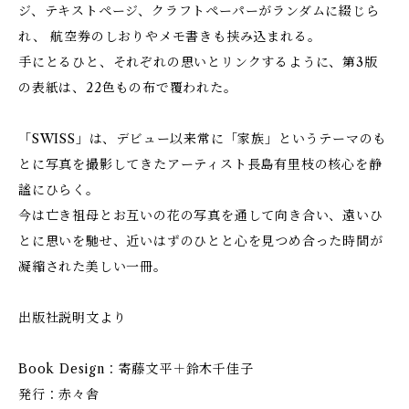
ジ、テキストページ、クラフトペーパーがランダムに綴じら
れ、 航空券のしおりやメモ書きも挟み込まれる。
手にとるひと、それぞれの思いとリンクするように、第3版
の表紙は、22色もの布で覆われた。
「SWISS」は、デビュー以来常に「家族」というテーマのも
とに写真を撮影してきたアーティスト長島有里枝の核心を静
謐にひらく。
今は亡き祖母とお互いの花の写真を通して向き合い、遠いひ
とに思いを馳せ、近いはずのひとと心を見つめ合った時間が
凝縮された美しい一冊。
出版社説明文より
Book Design：寄藤文平＋鈴木千佳子
発行：赤々舎