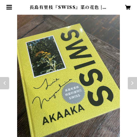
長島有里枝『SWISS』菜の花色 | L
IBRIS KOBACO