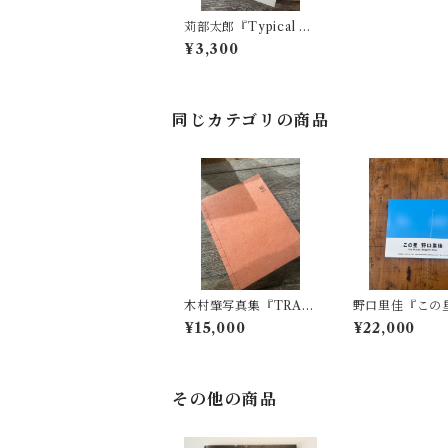
苅部太郎『Typical W
orld』（サイン本）＼
¥3,300
送料無料キャンペーン
／
同じカテゴリの商品
木村肇写真集『TRAC
野口里佳『この
K』プリント付き（イ
古書✨帯付き
¥15,000
¥22,000
ンクジェット）
その他の商品