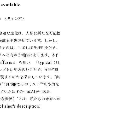
 available
ld』（サイン本）
の急速な進化は、人類に新たな可能性
脅威も予感させています。しかし、
るものは、しばしば多様性を欠き、
世界へと向かう傾向にあります。本作
iffusion」を用い、「typical（典
プトに組み込むことで、AIが“典
表現するのかを探求しています。“典
領”“典型的なテロリスト”“典型的な
ていたはずの生成AIが生み出
（典型的な世界）”には、私たちの未来への
er's description）