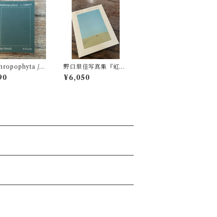
ropophyta /
野口里佳写真集『虹』
植物門』本多沙映
サイン入り
90
¥6,050