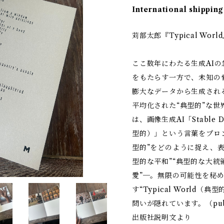
International shipping
苅部太郎『Typical Wor
ここ数年にわたる生成AI
をもたらす一方で、未知の
膨大なデータから生成され
平均化された“典型的”な
は、画像生成AI「Stable D
型的）」という言葉をプロン
型的”をどのように捉え、
型的な平和”“典型的な大統
愛”─。無限の可能性を秘め
す“Typical World
問いが隠れています。（publish
出版社説明文より