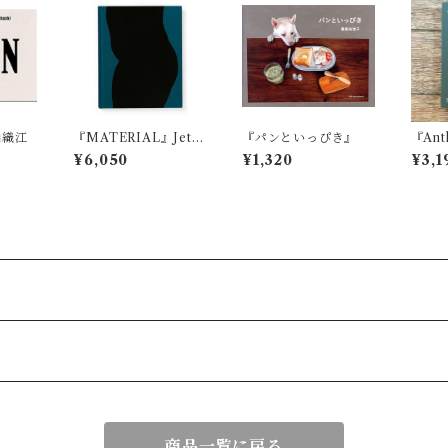
橋織江
『MATERIAL』Jet S
『パンといっぴき』
『Anth
wan
人工
¥6,050
¥1,320
¥3,1
商品一覧に戻る