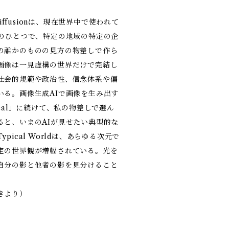
Diffusionは、現在世界中で使われて
ルのひとつで、特定の地域の特定の企
の誰かのものの見方の物差しで作ら
画像は一見虚構の世界だけで完結し
社会的規範や政治性、信念体系や偏
いる。画像生成AIで画像を生み出す
ical」に続けて、私の物差しで選ん
ると、いまのAIが見せたい典型的な
pical Worldは、あらゆる次元で
定の世界観が増幅されている。光を
自分の影と他者の影を見分けること
きより）