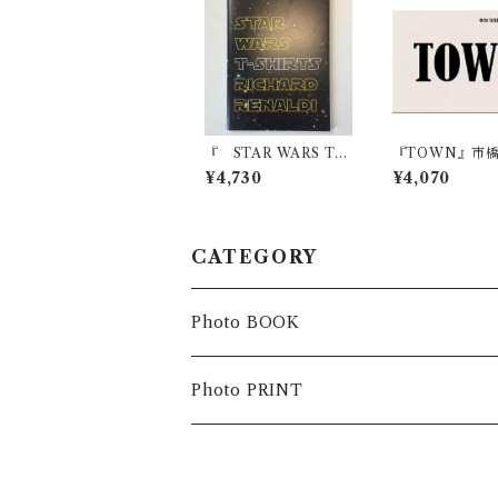
『 STAR WARS T-S
『TOWN』市
HIRTS 』 Richard R
¥4,730
¥4,070
enaldi
CATEGORY
Photo BOOK
Photo PRINT