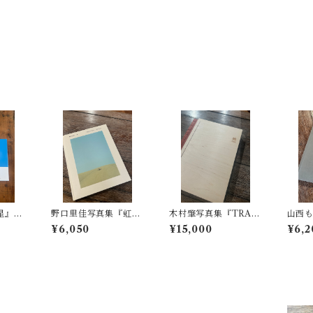
星』新
野口里佳写真集『虹』
木村肇写真集『TRAC
山西
サイン入り
K』プリント付き（イ
王国
¥6,050
¥15,000
¥6,2
ンクジェット）
トカ
おま