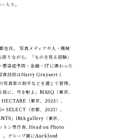
バー入り。
］
京都在住。 写真メディアや人・機械
ち戻りながら、「ものを見る経験」
・感染症予防・金融・ITに携わった
はHarry Gruyaert /
ど複数の写真家の助手などを通じて習得。
る岩に、弓を射よ」MASQ（東京、
 HECTARE（東京、2023）、
 SELECT（京都、2021）、
DENTS」IMA gallery（東京、
トン市庁舎, Head on Photo
18）。グループ展にAuckland