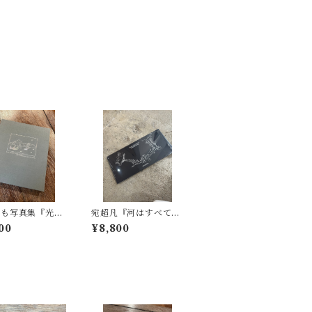
もも写真集『光の
宛超凡『河はすべて知
』サイン本&ポス
っている一黄浦江』サ
00
¥8,800
ードと展示DMの
イン入り
け付き