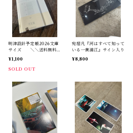
明津設計予定帳2026文庫
宛超凡『河はすべて知って
サイズ ＼＼送料無料／
いる一黄浦江』サイン入り
／
¥1,100
¥8,800
SOLD OUT