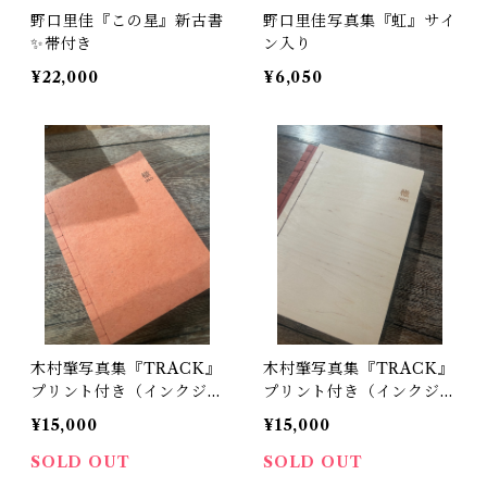
野口里佳『この星』新古書
野口里佳写真集『虹』サイ
✨帯付き
ン入り
¥22,000
¥6,050
木村肇写真集『TRACK』
木村肇写真集『TRACK』
プリント付き（インクジェ
プリント付き（インクジェ
ット）
ット）
¥15,000
¥15,000
SOLD OUT
SOLD OUT