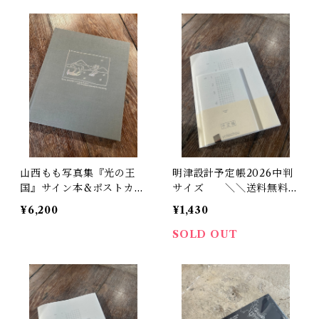
山西もも写真集『光の王
明津設計予定帳2026中判
国』サイン本&ポストカー
サイズ ＼＼送料無料／
ドと展示DMのおまけ付き
／
¥6,200
¥1,430
SOLD OUT