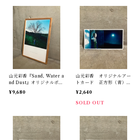
り
山元彩香『Sand, Water a
山元彩香 オリジナルアー
nd Dust』オリジナルポス
トカード 正方形（青）2
ター A2サイズ サイン
枚セット
¥9,680
¥2,640
無し
SOLD OUT