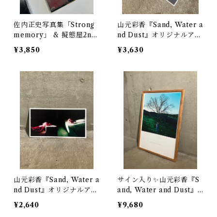
佐内正史写真集「Strong
山元彩香『Sand, Water a
memory」 & 擬態屋2nd
nd Dust』オリジナルアー
アルバム「Strong memo
トカード 3枚セット（ス
¥3,850
¥3,630
ry」【サイン入り／写真
クエア・長方形赤と青）
集＆CDセット】
山元彩香『Sand, Water a
サイン入り✨山元彩香『S
nd Dust』オリジナルアー
and, Water and Dust』
トカード（赤）（青）2枚
オリジナルポスター A2
¥2,640
¥9,680
セット
サイズ 数量限定サイン入